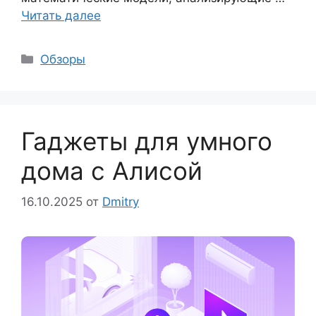
Читать далее
Рубрики
Обзоры
Гаджеты для умного
дома с Алисой
16.10.2025
от
Dmitry