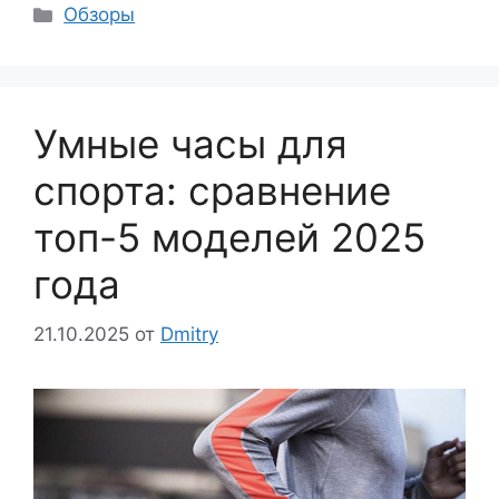
Рубрики
Обзоры
Умные часы для
спорта: сравнение
топ-5 моделей 2025
года
21.10.2025
от
Dmitry