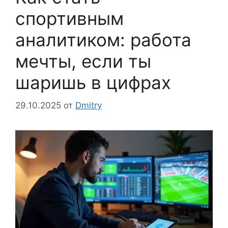
спортивным
аналитиком: работа
мечты, если ты
шаришь в цифрах
29.10.2025
от
Dmitry