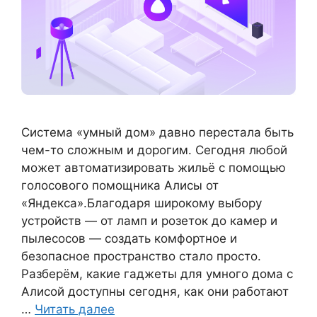
Система «умный дом» давно перестала быть
чем-то сложным и дорогим. Сегодня любой
может автоматизировать жильё с помощью
голосового помощника Алисы от
«Яндекса».Благодаря широкому выбору
устройств — от ламп и розеток до камер и
пылесосов — создать комфортное и
безопасное пространство стало просто.
Разберём, какие гаджеты для умного дома с
Алисой доступны сегодня, как они работают
…
Читать далее