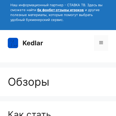
Перейти
Наш информационный партнер - СТАВКА ТВ. Здесь вы
к
сможете найти
бк фонбет отзывы игроков
и другие
полезные материалы, которые помогут выбрать
содержимому
удобный букмекерский сервис.
Kedlar
Меню
Обзоры
Как стать