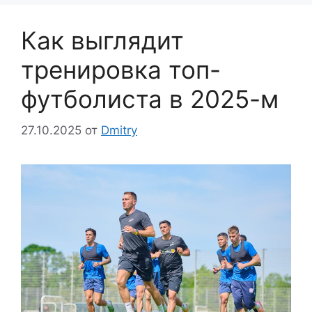
Как выглядит
тренировка топ-
футболиста в 2025-м
27.10.2025
от
Dmitry